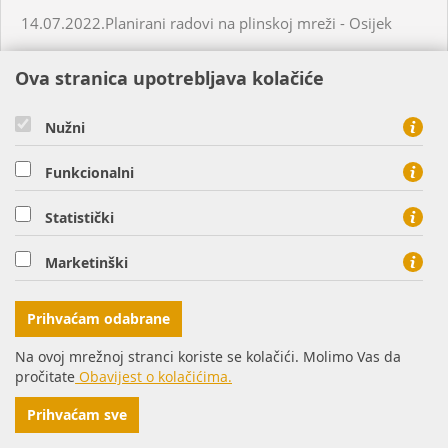
14.07.2022.Planirani radovi na plinskoj mreži - Osijek
Ova stranica upotrebljava kolačiće
15.07.2022. Planirani radovi na plinskoj mreži - Nemetin
Nužni
15.07.2022. Neplanirani radovi na plinskoj mreži -
Virovitica
Funkcionalni
19.07.2022.Planirani radovi na plinskoj mreži - Donji
Statistički
Miholjac
Marketinški
21.07.2022. Planirani radovi na plinskoj mreži - Petrijevci
Prihvaćam odabrane
18.07.2022. Planirani radovi na plinskoj mreži - Našice
Na ovoj mrežnoj stranci koriste se kolačići. Molimo Vas da
pročitate
Obavijest o kolačićima.
19.07.2022. Planirani radovi na plinskoj mreži - Virovitica
Prihvaćam sve