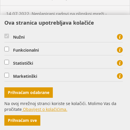
14.07.2022. Neplanirani radovi na plinskoj mreži -
Virovitica
Ova stranica upotrebljava kolačiće
14.07.2022.-22.07.2022. Planirani radovi na plinskoj
Nužni
mreži - Daruvar
Funkcionalni
14.07.2022.Planirani radovi na plinskoj mreži - Osijek
Statistički
15.07.2022. Planirani radovi na plinskoj mreži - Nemetin
Marketinški
15.07.2022. Neplanirani radovi na plinskoj mreži -
Prihvaćam odabrane
Virovitica
Na ovoj mrežnoj stranci koriste se kolačići. Molimo Vas da
pročitate
Obavijest o kolačićima.
19.07.2022.Planirani radovi na plinskoj mreži - Donji
Miholjac
Prihvaćam sve