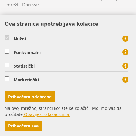
mreži - Daruvar
14.07.2022.Planirani radovi na plinskoj mreži - Osijek
Ova stranica upotrebljava kolačiće
15.07.2022. Planirani radovi na plinskoj mreži - Nemetin
Nužni
Funkcionalni
15.07.2022. Neplanirani radovi na plinskoj mreži -
Virovitica
Statistički
19.07.2022.Planirani radovi na plinskoj mreži - Donji
Marketinški
Miholjac
Prihvaćam odabrane
21.07.2022. Planirani radovi na plinskoj mreži - Petrijevci
Na ovoj mrežnoj stranci koriste se kolačići. Molimo Vas da
pročitate
Obavijest o kolačićima.
18.07.2022. Planirani radovi na plinskoj mreži - Našice
Prihvaćam sve