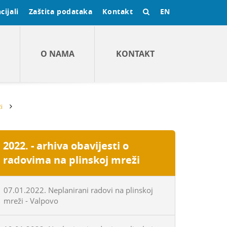
cijali
Zaštita podataka
Kontakt
EN
O NAMA
KONTAKT
i
2022. - arhiva obavijesti o
radovima na plinskoj mreži
07.01.2022. Neplanirani radovi na plinskoj
mreži - Valpovo