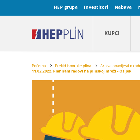
HEP grupa
Investitori
Nabava
KUPCI
Početna
Prekid isporuke plina
Arhiva obavijesti o ra
11.02.2022. Planirani radovi na plinskoj mreži - Osijek