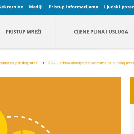
Nekretnine
Mediji
Pristup informacijama
Ljudski poten
PRISTUP MREŽI
CIJENE PLINA I USLUGA
dovima na plinskoj mreži
2022. - arhiva obavijesti o radovima na plinskoj mrež