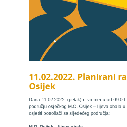
11.02.2022. Planirani ra
Osijek
Dana 11.02.2022. (petak) u vremenu od 09:00 d
području osječkog M.O. Osijek – lijeva obala u
osjetiti potrošači sa sljedećeg područja:
M.O. Osijek – lijeva obala