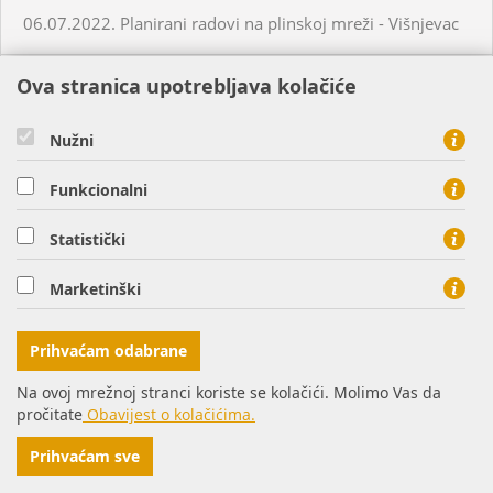
06.07.2022. Planirani radovi na plinskoj mreži - Višnjevac
Ova stranica upotrebljava kolačiće
06.07.2022. Planirani radovi na plinskoj mreži -
Velimirovac
Nužni
12.07.2022. Planirani radovi na plinskoj mreži - Slatina
Funkcionalni
06.07.2022. Planirani radovi na plinskoj mreži - Šumarina
Statistički
Marketinški
06.07.2022. Neplanirani radovi na plinskoj mreži - Korija
Prihvaćam odabrane
07.07.2022. Planirani radovi na plinskoj mreži - Virovitica
Na ovoj mrežnoj stranci koriste se kolačići. Molimo Vas da
pročitate
Obavijest o kolačićima.
11.07.2022. Planirani radovi na plinskoj mreži - Petrijevci
Prihvaćam sve
07.07.2022. Planirani radovi na plinskoj mreži - Osijek