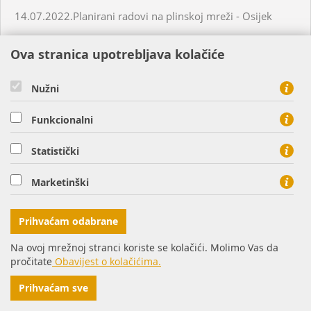
14.07.2022.Planirani radovi na plinskoj mreži - Osijek
Ova stranica upotrebljava kolačiće
15.07.2022. Planirani radovi na plinskoj mreži - Nemetin
Nužni
15.07.2022. Neplanirani radovi na plinskoj mreži -
Virovitica
Funkcionalni
19.07.2022.Planirani radovi na plinskoj mreži - Donji
Statistički
Miholjac
Marketinški
21.07.2022. Planirani radovi na plinskoj mreži - Petrijevci
Prihvaćam odabrane
18.07.2022. Planirani radovi na plinskoj mreži - Našice
Na ovoj mrežnoj stranci koriste se kolačići. Molimo Vas da
pročitate
Obavijest o kolačićima.
19.07.2022. Planirani radovi na plinskoj mreži - Virovitica
Prihvaćam sve