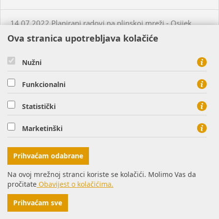
14.07.2022.Planirani radovi na plinskoj mreži - Osijek
Ova stranica upotrebljava kolačiće
15.07.2022. Planirani radovi na plinskoj mreži - Nemetin
Nužni
15.07.2022. Neplanirani radovi na plinskoj mreži -
Funkcionalni
Virovitica
Statistički
19.07.2022.Planirani radovi na plinskoj mreži - Donji
Miholjac
Marketinški
21.07.2022. Planirani radovi na plinskoj mreži - Petrijevci
Prihvaćam odabrane
Na ovoj mrežnoj stranci koriste se kolačići. Molimo Vas da
18.07.2022. Planirani radovi na plinskoj mreži - Našice
pročitate
Obavijest o kolačićima.
Prihvaćam sve
19.07.2022. Planirani radovi na plinskoj mreži - Virovitica