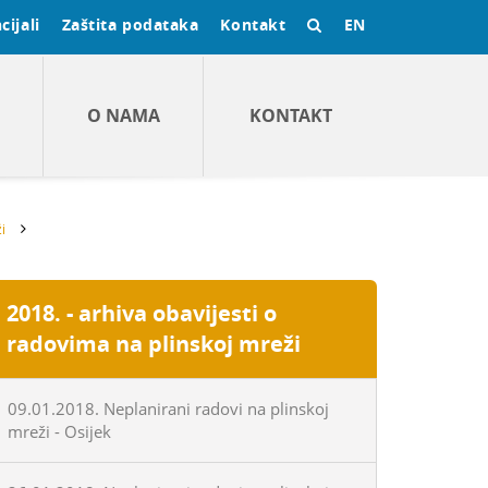
cijali
Zaštita podataka
Kontakt
EN
O NAMA
KONTAKT
i
2018. - arhiva obavijesti o
radovima na plinskoj mreži
09.01.2018. Neplanirani radovi na plinskoj
mreži - Osijek