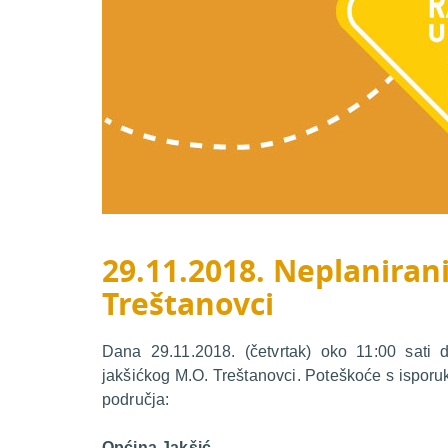
29.11.2018. Neplanirani
Treštanovci
Dana 29.11.2018. (četvrtak) oko 11:00 sati 
jakšićkog M.O. Treštanovci. Poteškoće s isporuk
područja:
Općina Jakšić