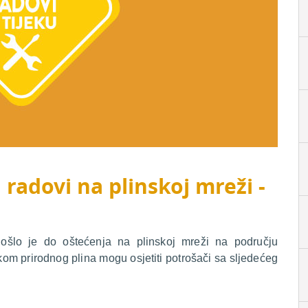
 radovi na plinskoj mreži -
došlo je do oštećenja na plinskoj mreži na području
om prirodnog plina mogu osjetiti potrošači sa sljedećeg