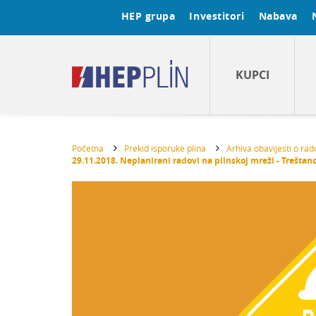
HEP grupa
Investitori
Nabava
KUPCI
Početna
Prekid isporuke plina
Arhiva obavijesti o ra
29.11.2018. Neplanirani radovi na plinskoj mreži - Treštan