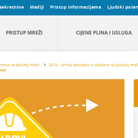
Nekretnine
Mediji
Pristup informacijama
Ljudski poten
PRISTUP MREŽI
CIJENE PLINA I USLUGA
dovima na plinskoj mreži
2018. - arhiva obavijesti o radovima na plinskoj mrež
ovci