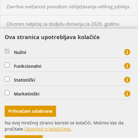
Završna svečanost povodom obilježavanja velikog jubileja
Otvoren natječaj za dodjelu donacija za 2026. godinu
Ova stranica upotrebljava kolačiće
KUPCI
PRISTUP MREŽI
Nužni
CIJENE PLINA I USLUGA
Funkcionalni
O NAMA
KONTAKT
Statistički
HEP PLIN d.o.o. - član HEP grupe, Cara Hadrijana 7, 31000
Marketinški
Osijek
tel: 0800 8813, fax: 031 207 113
Prihvaćam odabrane
Na ovoj mrežnoj stranci koriste se kolačići. Molimo Vas da
pročitate
Obavijest o kolačićima.
© Copyright 2016. HEP d.d.
Impressum