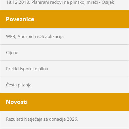
18.12.2018. Planirani radovi na plinskoj mreži - Osijek
Poveznice
WEB, Android i iOS aplikacija
Cijene
Prekid isporuke plina
Česta pitanja
Novosti
Rezultati Natječaja za donacije 2026.