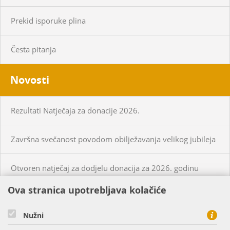
Prekid isporuke plina
Česta pitanja
Novosti
Rezultati Natječaja za donacije 2026.
Završna svečanost povodom obilježavanja velikog jubileja
Otvoren natječaj za dodjelu donacija za 2026. godinu
Ova stranica upotrebljava kolačiće
KUPCI
PRISTUP MREŽI
Nužni
CIJENE PLINA I USLUGA