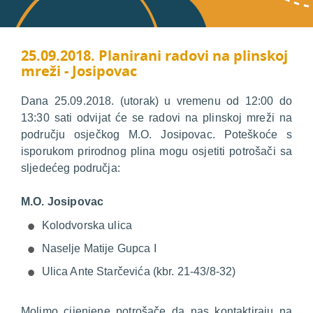
25.09.2018. Planirani radovi na plinskoj
mreži - Josipovac
Dana 25.09.2018. (utorak) u vremenu od 12:00 do
13:30 sati odvijat će se radovi na plinskoj mreži na
području osječkog M.O. Josipovac. Poteškoće s
isporukom prirodnog plina mogu osjetiti potrošači sa
sljedećeg područja:
M.O. Josipovac
Kolodvorska ulica
Naselje Matije Gupca I
Ulica Ante Starčevića (kbr. 21-43/8-32)
Molimo cijenjene potrošače da nas kontaktiraju na