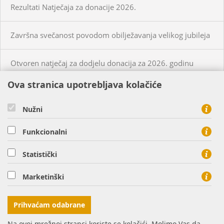
Rezultati Natječaja za donacije 2026.
Završna svečanost povodom obilježavanja velikog jubileja
Otvoren natječaj za dodjelu donacija za 2026. godinu
Ova stranica upotrebljava kolačiće
KUPCI
PRISTUP MREŽI
Nužni
CIJENE PLINA I USLUGA
Funkcionalni
O NAMA
KONTAKT
Statistički
HEP PLIN d.o.o. - član HEP grupe, Cara Hadrijana 7, 31000
Marketinški
Osijek
tel: 0800 8813, fax: 031 207 113
Prihvaćam odabrane
Na ovoj mrežnoj stranci koriste se kolačići. Molimo Vas da