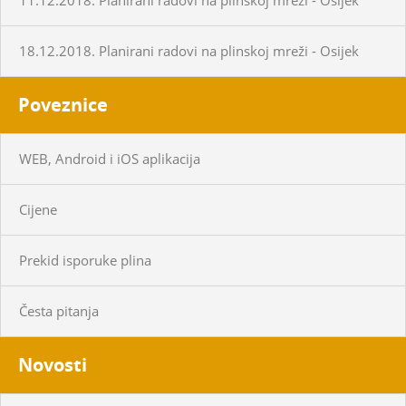
18.12.2018. Planirani radovi na plinskoj mreži - Osijek
Poveznice
WEB, Android i iOS aplikacija
Cijene
Prekid isporuke plina
Česta pitanja
Novosti