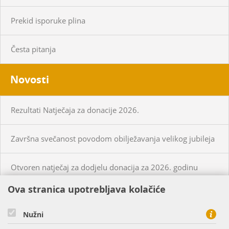
Prekid isporuke plina
Česta pitanja
Novosti
Rezultati Natječaja za donacije 2026.
Završna svečanost povodom obilježavanja velikog jubileja
Otvoren natječaj za dodjelu donacija za 2026. godinu
Ova stranica upotrebljava kolačiće
KUPCI
PRISTUP MREŽI
Nužni
CIJENE PLINA I USLUGA