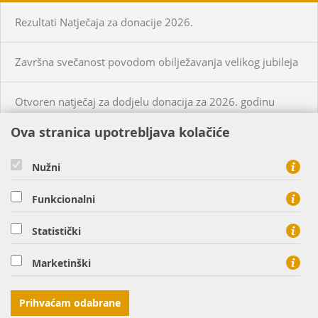
Rezultati Natječaja za donacije 2026.
Završna svečanost povodom obilježavanja velikog jubileja
Otvoren natječaj za dodjelu donacija za 2026. godinu
Ova stranica upotrebljava kolačiće
KUPCI
PRISTUP MREŽI
Nužni
CIJENE PLINA I USLUGA
Funkcionalni
O NAMA
KONTAKT
Statistički
HEP PLIN d.o.o. - član HEP grupe, Cara Hadrijana 7, 31000
Marketinški
Osijek
tel: 0800 8813, fax: 031 207 113
Prihvaćam odabrane