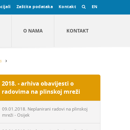
cijali
Zaštita podataka
Kontakt
EN
O NAMA
KONTAKT
i
2018. - arhiva obavijesti o
radovima na plinskoj mreži
09.01.2018. Neplanirani radovi na plinskoj
mreži - Osijek