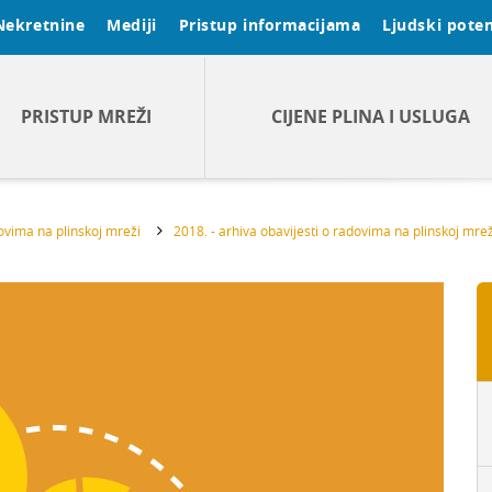
Nekretnine
Mediji
Pristup informacijama
Ljudski poten
PRISTUP MREŽI
CIJENE PLINA I USLUGA
dovima na plinskoj mreži
2018. - arhiva obavijesti o radovima na plinskoj mrež