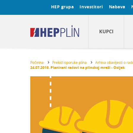
HEP grupa
Investitori
Nabava
KUPCI
Početna
Prekid isporuke plina
Arhiva obavijesti o ra
24.07.2018. Planirani radovi na plinskoj mreži - Osijek