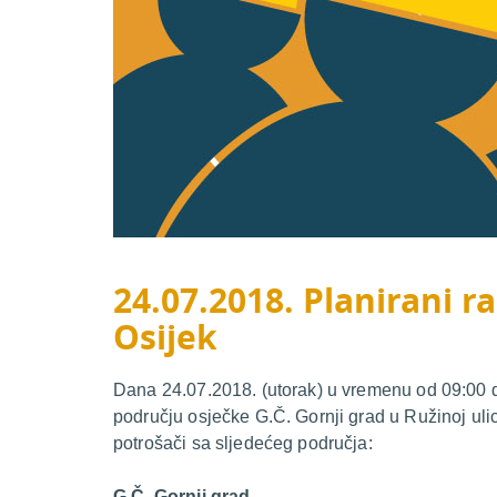
24.07.2018. Planirani ra
Osijek
Dana 24.07.2018. (utorak) u vremenu od 09:00 do
području osječke G.Č. Gornji grad u Ružinoj uli
potrošači sa sljedećeg područja:
G.Č. Gornji grad