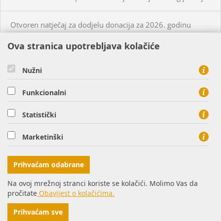
Otvoren natječaj za dodjelu donacija za 2026. godinu
Ova stranica upotrebljava kolačiće
KUPCI
PRISTUP MREŽI
Nužni
CIJENE PLINA I USLUGA
Funkcionalni
O NAMA
KONTAKT
Statistički
HEP PLIN d.o.o. - član HEP grupe, Cara Hadrijana 7, 31000
Marketinški
Osijek
tel: 0800 8813, fax: 031 207 113
Prihvaćam odabrane
Na ovoj mrežnoj stranci koriste se kolačići. Molimo Vas da
pročitate
Obavijest o kolačićima.
© Copyright 2016. HEP d.d.
Impressum
Prihvaćam sve
povratak na vrh