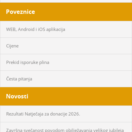
Poveznice
WEB, Android i iOS aplikacija
Cijene
Prekid isporuke plina
Česta pitanja
Novosti
Rezultati Natječaja za donacije 2026.
Završna svečanost povodom obilježavanja velikog jubileja