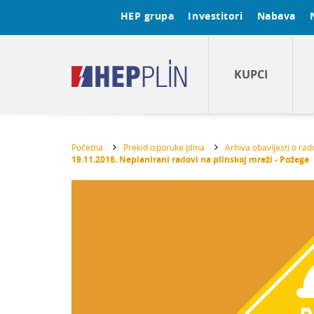
HEP grupa
Investitori
Nabava
KUPCI
Početna
Prekid isporuke plina
Arhiva obavijesti o ra
19.11.2018. Neplanirani radovi na plinskoj mreži - Požega