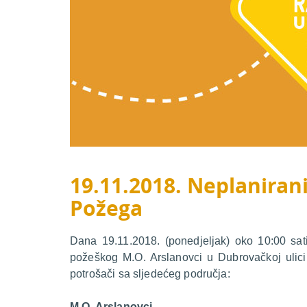
19.11.2018. Neplanirani
Požega
Dana 19.11.2018. (ponedjeljak) oko 10:00 sat
požeškog M.O. Arslanovci u Dubrovačkoj ulici
potrošači sa sljedećeg područja:
M.O. Arslanovci