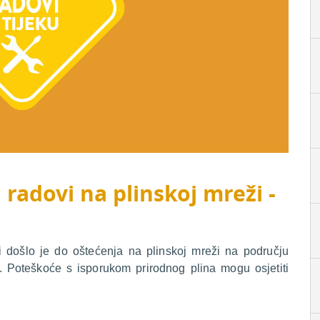
 radovi na plinskoj mreži -
i došlo je do oštećenja na plinskoj mreži na području
. Poteškoće s isporukom prirodnog plina mogu osjetiti