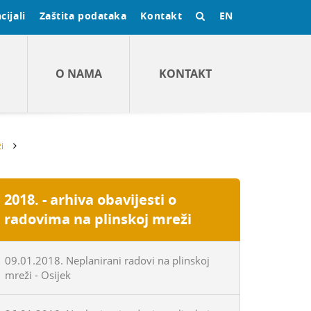
cijali
Zaštita podataka
Kontakt
EN
O NAMA
KONTAKT
i
2018. - arhiva obavijesti o
radovima na plinskoj mreži
09.01.2018. Neplanirani radovi na plinskoj
mreži - Osijek