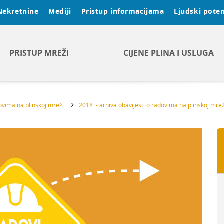
Nekretnine
Mediji
Pristup informacijama
Ljudski poten
PRISTUP MREŽI
CIJENE PLINA I USLUGA
dovima na plinskoj mreži
2018. - arhiva obavijesti o radovima na plinskoj mrež