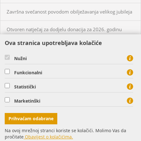
Završna svečanost povodom obilježavanja velikog jubileja
Otvoren natječaj za dodjelu donacija za 2026. godinu
Ova stranica upotrebljava kolačiće
KUPCI
PRISTUP MREŽI
Nužni
CIJENE PLINA I USLUGA
Funkcionalni
O NAMA
KONTAKT
Statistički
HEP PLIN d.o.o. - član HEP grupe, Cara Hadrijana 7, 31000
Marketinški
Osijek
tel: 0800 8813, fax: 031 207 113
Prihvaćam odabrane
Na ovoj mrežnoj stranci koriste se kolačići. Molimo Vas da
pročitate
Obavijest o kolačićima.
© Copyright 2016. HEP d.d.