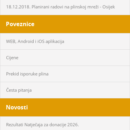
18.12.2018. Planirani radovi na plinskoj mreži - Osijek
Poveznice
WEB, Android i iOS aplikacija
Cijene
Prekid isporuke plina
Česta pitanja
Novosti
Rezultati Natječaja za donacije 2026.