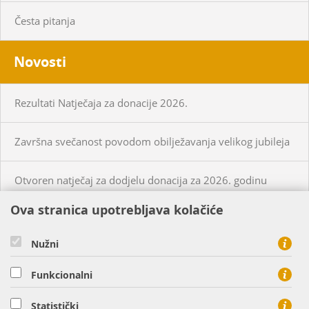
Česta pitanja
Novosti
Rezultati Natječaja za donacije 2026.
Završna svečanost povodom obilježavanja velikog jubileja
Otvoren natječaj za dodjelu donacija za 2026. godinu
Ova stranica upotrebljava kolačiće
KUPCI
PRISTUP MREŽI
Nužni
CIJENE PLINA I USLUGA
Funkcionalni
O NAMA
KONTAKT
Statistički