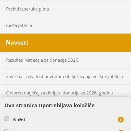
Prekid isporuke plina
Česta pitanja
Novosti
Rezultati Natječaja za donacije 2026.
Završna svečanost povodom obilježavanja velikog jubileja
Otvoren natječaj za dodjelu donacija za 2026. godinu
Ova stranica upotrebljava kolačiće
KUPCI
PRISTUP MREŽI
Nužni
CIJENE PLINA I USLUGA