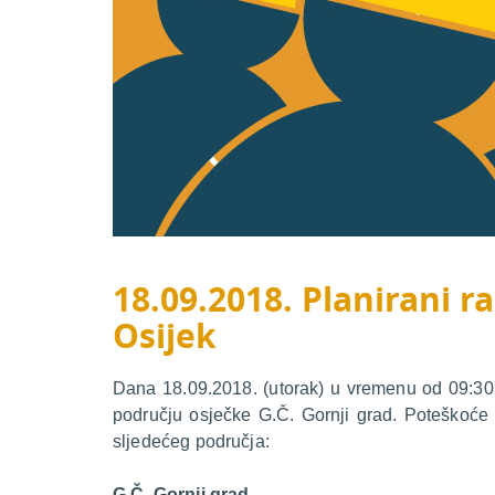
18.09.2018. Planirani ra
Osijek
Dana 18.09.2018. (utorak) u vremenu od 09:30 d
području osječke G.Č. Gornji grad. Poteškoće 
sljedećeg područja:
G.Č. Gornji grad