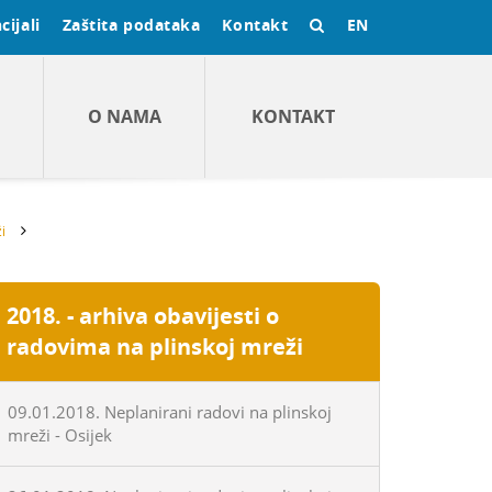
cijali
Zaštita podataka
Kontakt
EN
O NAMA
KONTAKT
i
2018. - arhiva obavijesti o
radovima na plinskoj mreži
09.01.2018. Neplanirani radovi na plinskoj
mreži - Osijek