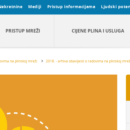
Nekretnine
Mediji
Pristup informacijama
Ljudski poten
PRISTUP MREŽI
CIJENE PLINA I USLUGA
dovima na plinskoj mreži
2018. - arhiva obavijesti o radovima na plinskoj mrež