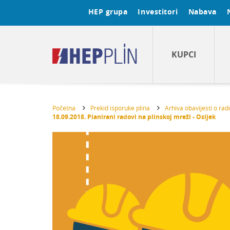
HEP grupa
Investitori
Nabava
KUPCI
Početna
Prekid isporuke plina
Arhiva obavijesti o ra
18.09.2018. Planirani radovi na plinskoj mreži - Osijek