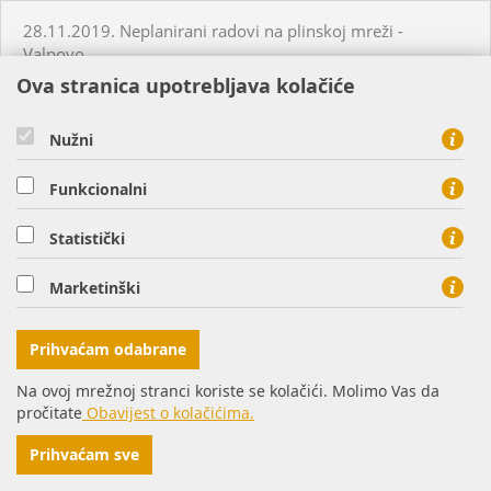
28.11.2019. Neplanirani radovi na plinskoj mreži -
Valpovo
Ova stranica upotrebljava kolačiće
29.11.2019. Neplanirani radovi na plinskoj mreži -
Petrijevci
Nužni
Funkcionalni
05.12.2019. Neplanirani radovi na plinskoj mreži - Šag
Statistički
07.12.2019. Neplanirani radovi na plinskoj mreži -
Bistrinci
Marketinški
09.12.2019. Neplanirani radovi na plinskoj mreži -
Prihvaćam odabrane
Bistrinci
Na ovoj mrežnoj stranci koriste se kolačići. Molimo Vas da
pročitate
Obavijest o kolačićima.
10.12.2019. Planirani radovi na plinskoj mreži - Slatina
Prihvaćam sve
11.12.2019. Planirani radovi na plinskoj mreži - Osijek