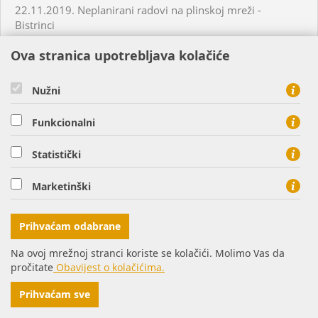
22.11.2019. Neplanirani radovi na plinskoj mreži -
Bistrinci
Ova stranica upotrebljava kolačiće
25.11.2019. Neplanirani radovi na plinskoj mreži - Našice
Nužni
26.11.2019. Planirani radovi na plinskoj mreži - Slatina
Funkcionalni
26.11.2019. Neplanirani radovi na plinskoj mreži - Osijek
Statistički
28.11.2019. Neplanirani radovi na plinskoj mreži -
Marketinški
Valpovo
Prihvaćam odabrane
29.11.2019. Neplanirani radovi na plinskoj mreži -
Petrijevci
Na ovoj mrežnoj stranci koriste se kolačići. Molimo Vas da
pročitate
Obavijest o kolačićima.
05.12.2019. Neplanirani radovi na plinskoj mreži - Šag
Prihvaćam sve