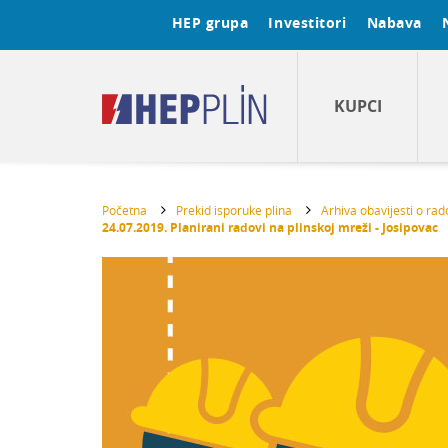
HEP grupa
Investitori
Nabava
KUPCI
Početna
Prekid isporuke plina
Arhiva obavijesti o ra
24.07.2019. Planirani radovi na plinskoj mreži - Josipovac