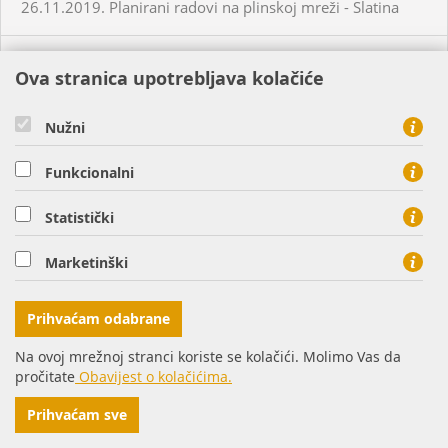
26.11.2019. Planirani radovi na plinskoj mreži - Slatina
26.11.2019. Neplanirani radovi na plinskoj mreži - Osijek
Ova stranica upotrebljava kolačiće
28.11.2019. Neplanirani radovi na plinskoj mreži -
Nužni
Valpovo
Funkcionalni
29.11.2019. Neplanirani radovi na plinskoj mreži -
Petrijevci
Statistički
Marketinški
05.12.2019. Neplanirani radovi na plinskoj mreži - Šag
Prihvaćam odabrane
07.12.2019. Neplanirani radovi na plinskoj mreži -
Bistrinci
Na ovoj mrežnoj stranci koriste se kolačići. Molimo Vas da
pročitate
Obavijest o kolačićima.
09.12.2019. Neplanirani radovi na plinskoj mreži -
Prihvaćam sve
Bistrinci