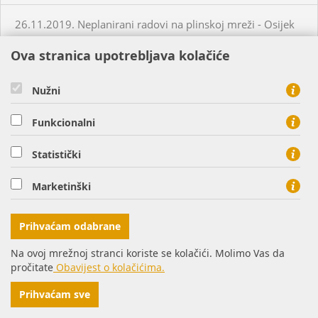
26.11.2019. Neplanirani radovi na plinskoj mreži - Osijek
Ova stranica upotrebljava kolačiće
28.11.2019. Neplanirani radovi na plinskoj mreži -
Valpovo
Nužni
29.11.2019. Neplanirani radovi na plinskoj mreži -
Funkcionalni
Petrijevci
Statistički
05.12.2019. Neplanirani radovi na plinskoj mreži - Šag
Marketinški
07.12.2019. Neplanirani radovi na plinskoj mreži -
Prihvaćam odabrane
Bistrinci
Na ovoj mrežnoj stranci koriste se kolačići. Molimo Vas da
09.12.2019. Neplanirani radovi na plinskoj mreži -
pročitate
Obavijest o kolačićima.
Bistrinci
Prihvaćam sve