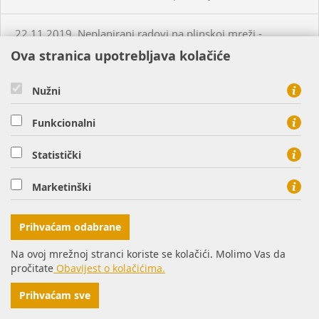
22.11.2019. Neplanirani radovi na plinskoj mreži -
Bistrinci
Ova stranica upotrebljava kolačiće
25.11.2019. Neplanirani radovi na plinskoj mreži - Našice
Nužni
Funkcionalni
26.11.2019. Planirani radovi na plinskoj mreži - Slatina
Statistički
26.11.2019. Neplanirani radovi na plinskoj mreži - Osijek
Marketinški
28.11.2019. Neplanirani radovi na plinskoj mreži -
Valpovo
Prihvaćam odabrane
Na ovoj mrežnoj stranci koriste se kolačići. Molimo Vas da
29.11.2019. Neplanirani radovi na plinskoj mreži -
pročitate
Obavijest o kolačićima.
Petrijevci
Prihvaćam sve
05.12.2019. Neplanirani radovi na plinskoj mreži - Šag