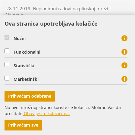
28.11.2019. Neplanirani radovi na plinskoj mreži -
Valpovo
Ova stranica upotrebljava kolačiće
29.11.2019. Neplanirani radovi na plinskoj mreži -
Petrijevci
Nužni
Funkcionalni
05.12.2019. Neplanirani radovi na plinskoj mreži - Šag
Statistički
07.12.2019. Neplanirani radovi na plinskoj mreži -
Bistrinci
Marketinški
09.12.2019. Neplanirani radovi na plinskoj mreži -
Prihvaćam odabrane
Bistrinci
Na ovoj mrežnoj stranci koriste se kolačići. Molimo Vas da
pročitate
Obavijest o kolačićima.
10.12.2019. Planirani radovi na plinskoj mreži - Slatina
Prihvaćam sve
11.12.2019. Planirani radovi na plinskoj mreži - Osijek