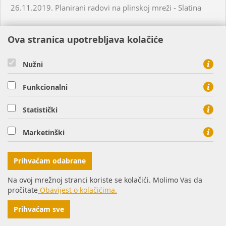
26.11.2019. Planirani radovi na plinskoj mreži - Slatina
26.11.2019. Neplanirani radovi na plinskoj mreži - Osijek
Ova stranica upotrebljava kolačiće
28.11.2019. Neplanirani radovi na plinskoj mreži -
Nužni
Valpovo
Funkcionalni
29.11.2019. Neplanirani radovi na plinskoj mreži -
Statistički
Petrijevci
Marketinški
05.12.2019. Neplanirani radovi na plinskoj mreži - Šag
Prihvaćam odabrane
07.12.2019. Neplanirani radovi na plinskoj mreži -
Na ovoj mrežnoj stranci koriste se kolačići. Molimo Vas da
Bistrinci
pročitate
Obavijest o kolačićima.
09.12.2019. Neplanirani radovi na plinskoj mreži -
Prihvaćam sve
Bistrinci