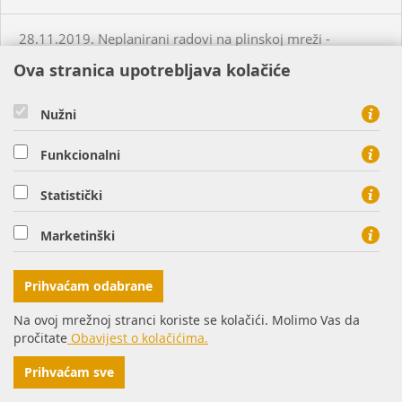
28.11.2019. Neplanirani radovi na plinskoj mreži -
Valpovo
Ova stranica upotrebljava kolačiće
29.11.2019. Neplanirani radovi na plinskoj mreži -
Nužni
Petrijevci
Funkcionalni
05.12.2019. Neplanirani radovi na plinskoj mreži - Šag
Statistički
07.12.2019. Neplanirani radovi na plinskoj mreži -
Marketinški
Bistrinci
Prihvaćam odabrane
09.12.2019. Neplanirani radovi na plinskoj mreži -
Bistrinci
Na ovoj mrežnoj stranci koriste se kolačići. Molimo Vas da
pročitate
Obavijest o kolačićima.
10.12.2019. Planirani radovi na plinskoj mreži - Slatina
Prihvaćam sve