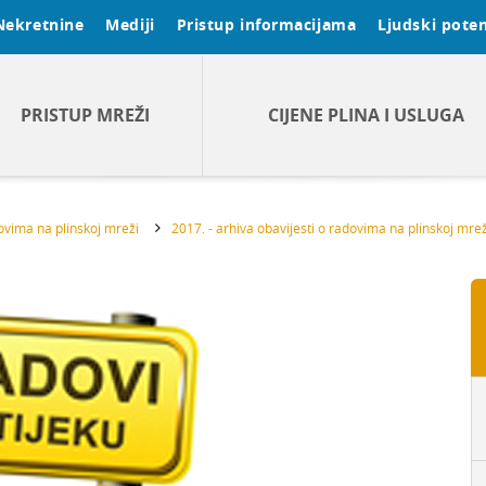
Nekretnine
Mediji
Pristup informacijama
Ljudski poten
PRISTUP MREŽI
CIJENE PLINA I USLUGA
dovima na plinskoj mreži
2017. - arhiva obavijesti o radovima na plinskoj mrež