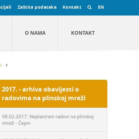
cijali
Zaštita podataka
Kontakt
EN
O NAMA
KONTAKT
i
2017. - arhiva obavijesti o
radovima na plinskoj mreži
08.02.2017. Neplanirani radovi na plinskoj
mreži - Čepin