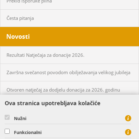
Prekid isporuke plina
Česta pitanja
Novosti
Rezultati Natječaja za donacije 2026.
Završna svečanost povodom obilježavanja velikog jubileja
Otvoren natječaj za dodjelu donacija za 2026. godinu
Ova stranica upotrebljava kolačiće
KUPCI
PRISTUP MREŽI
Nužni
CIJENE PLINA I USLUGA
Funkcionalni
O NAMA