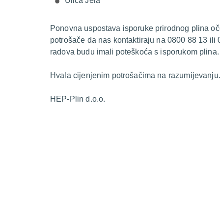
Ulica Jela
Ponovna uspostava isporuke prirodnog plina oče
potrošače da nas kontaktiraju na 0800 88 13 ili
radova budu imali poteškoća s isporukom plina
Hvala cijenjenim potrošačima na razumijevanju
H​EP-Plin d.o.o.