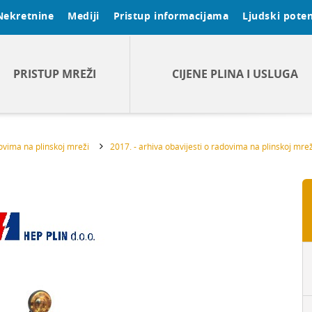
Nekretnine
Mediji
Pristup informacijama
Ljudski poten
PRISTUP MREŽI
CIJENE PLINA I USLUGA
dovima na plinskoj mreži
2017. - arhiva obavijesti o radovima na plinskoj mrež