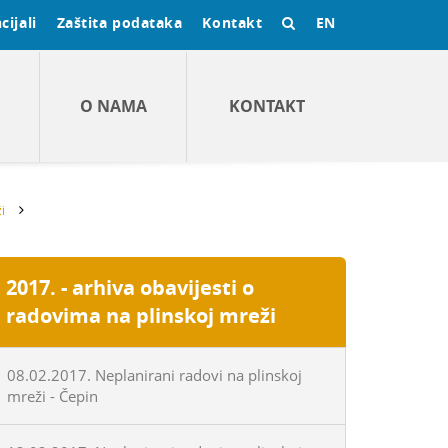
cijali
Zaštita podataka
Kontakt
EN
O NAMA
KONTAKT
i
2017. - arhiva obavijesti o
radovima na plinskoj mreži
08.02.2017. Neplanirani radovi na plinskoj
mreži - Čepin