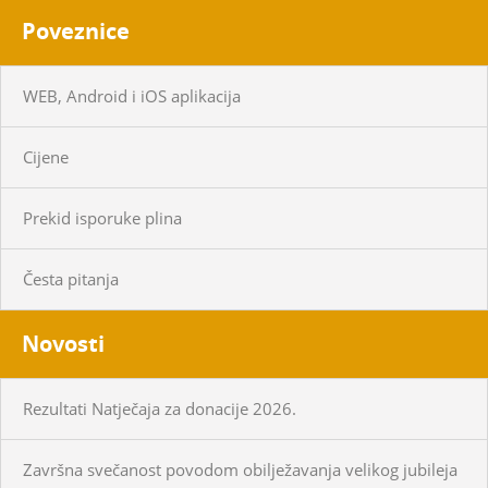
Poveznice
WEB, Android i iOS aplikacija
Cijene
Prekid isporuke plina
Česta pitanja
Novosti
Rezultati Natječaja za donacije 2026.
Završna svečanost povodom obilježavanja velikog jubileja