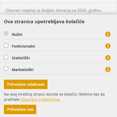
Otvoren natječaj za dodjelu donacija za 2026. godinu
Ova stranica upotrebljava kolačiće
KUPCI
PRISTUP MREŽI
Nužni
CIJENE PLINA I USLUGA
Funkcionalni
O NAMA
KONTAKT
Statistički
HEP PLIN d.o.o. - član HEP grupe, Cara Hadrijana 7, 31000
Marketinški
Osijek
tel: 0800 8813, fax: 031 207 113
Prihvaćam odabrane
Na ovoj mrežnoj stranci koriste se kolačići. Molimo Vas da
pročitate
Obavijest o kolačićima.
© Copyright 2016. HEP d.d.
Impressum
Prihvaćam sve
povratak na vrh