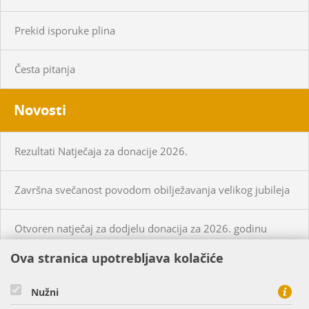
Prekid isporuke plina
Česta pitanja
Novosti
Rezultati Natječaja za donacije 2026.
Završna svečanost povodom obilježavanja velikog jubileja
Otvoren natječaj za dodjelu donacija za 2026. godinu
Ova stranica upotrebljava kolačiće
KUPCI
PRISTUP MREŽI
Nužni
CIJENE PLINA I USLUGA