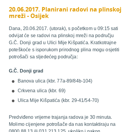
20.06.2017. Planirani radovi na plinskoj
mreži - Osijek
Dana, 20.06.2017. (utorak), s početkom u 09:15 sati
odvijat će se radovi na plinskoj mreži na području
G.Č. Donji grad u Ulici Mije Kišpatića. Kratkotrajne
poteškoće s isporukom prirodnog plina mogu osjetiti
potrošači sa sljedećeg područja:
G.Č. Donji grad
Banova ulica (kbr. 77a-89/84b-104)
Crkvena ulica (kbr. 69)
Ulica Mije Kišpatića (kbr. 29-41/54-70)
Predviđeno vrijeme trajanja radova je 30 minuta.
Molimo cijenjene potrošače da nas kontaktiraju na
0800 88 13 ili 031 213 125 ukoliko i nakon