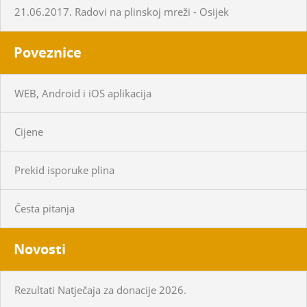
21.06.2017. Radovi na plinskoj mreži - Osijek
Poveznice
WEB, Android i iOS aplikacija
Cijene
Prekid isporuke plina
Česta pitanja
Novosti
Rezultati Natječaja za donacije 2026.