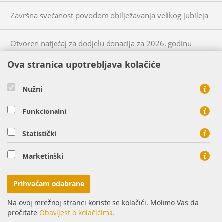
Završna svečanost povodom obilježavanja velikog jubileja
Otvoren natječaj za dodjelu donacija za 2026. godinu
Ova stranica upotrebljava kolačiće
KUPCI
PRISTUP MREŽI
Nužni
CIJENE PLINA I USLUGA
Funkcionalni
O NAMA
KONTAKT
Statistički
HEP PLIN d.o.o. - član HEP grupe, Cara Hadrijana 7, 31000
Marketinški
Osijek
tel: 0800 8813, fax: 031 207 113
Prihvaćam odabrane
Na ovoj mrežnoj stranci koriste se kolačići. Molimo Vas da
pročitate
Obavijest o kolačićima.
© Copyright 2016. HEP d.d.