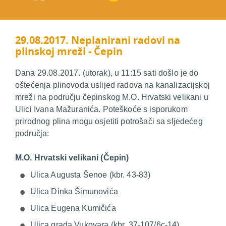
29.08.2017. Neplanirani radovi na
plinskoj mreži - Čepin
Dana 29.08.2017. (utorak), u 11:15 sati došlo je do
oštećenja plinovoda uslijed radova na kanalizacijskoj
mreži na području čepinskog M.O. Hrvatski velikani u
Ulici Ivana Mažuranića. Poteškoće s isporukom
prirodnog plina mogu osjetiti potrošači sa sljedećeg
područja:
M.O. Hrvatski velikani (Čepin)
Ulica Augusta Šenoe (kbr. 43-83)
Ulica Dinka Šimunovića
Ulica Eugena Kumičića
Ulica grada Vukovara (kbr. 37-107/6c-14)