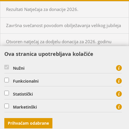
Rezultati Natječaja za donacije 2026.
Završna svečanost povodom obilježavanja velikog jubileja
Otvoren natječaj za dodjelu donacija za 2026. godinu
Ova stranica upotrebljava kolačiće
KUPCI
PRISTUP MREŽI
Nužni
CIJENE PLINA I USLUGA
Funkcionalni
O NAMA
KONTAKT
Statistički
HEP PLIN d.o.o. - član HEP grupe, Cara Hadrijana 7, 31000
Marketinški
Osijek
tel: 0800 8813, fax: 031 207 113
Prihvaćam odabrane