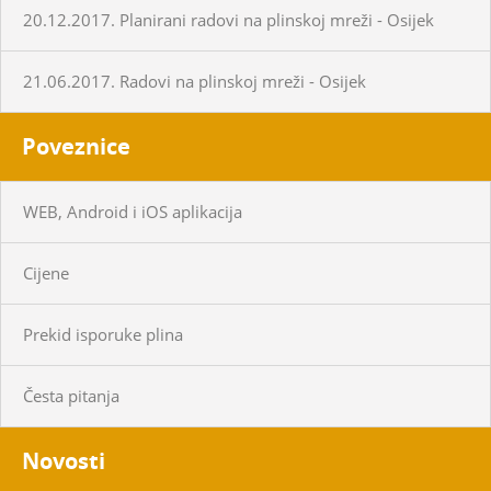
20.12.2017. Planirani radovi na plinskoj mreži - Osijek
21.06.2017. Radovi na plinskoj mreži - Osijek
Poveznice
WEB, Android i iOS aplikacija
Cijene
Prekid isporuke plina
Česta pitanja
Novosti