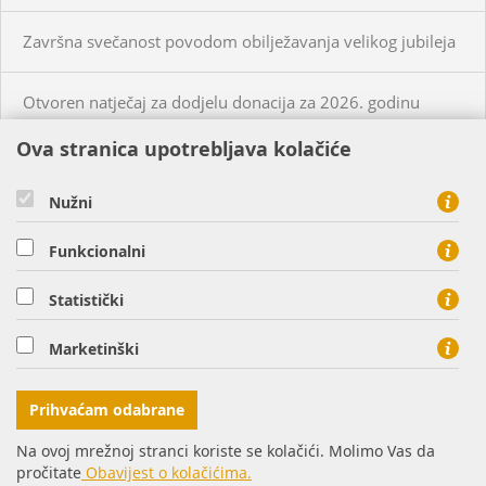
Završna svečanost povodom obilježavanja velikog jubileja
Otvoren natječaj za dodjelu donacija za 2026. godinu
Ova stranica upotrebljava kolačiće
KUPCI
PRISTUP MREŽI
Nužni
CIJENE PLINA I USLUGA
Funkcionalni
O NAMA
KONTAKT
Statistički
HEP PLIN d.o.o. - član HEP grupe, Cara Hadrijana 7, 31000
Marketinški
Osijek
tel: 0800 8813, fax: 031 207 113
Prihvaćam odabrane
Na ovoj mrežnoj stranci koriste se kolačići. Molimo Vas da
pročitate
Obavijest o kolačićima.
© Copyright 2016. HEP d.d.