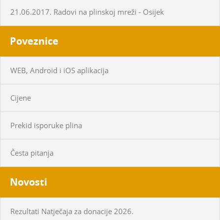
21.06.2017. Radovi na plinskoj mreži - Osijek
Poveznice
WEB, Android i iOS aplikacija
Cijene
Prekid isporuke plina
Česta pitanja
Novosti
Rezultati Natječaja za donacije 2026.