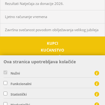
Rezultati Natječaja za donacije 2026.
Ljetno računanje vremena
Završna svečanost povodom obilježavanja velikog jubileja
KUPCI
KUĆANSTVO
PODUZETNIŠTVO
Ova stranica upotrebljava kolačiće
OTKUP
O NAMA
Nužni
TRŽIŠTE EL. ENERGIJE
Funkcionalni
KONTAKTI
Statistički
HEP ELEKTRA d.o.o. - član HEP grupe, Ulica grada Vukovara 37
Marketinški