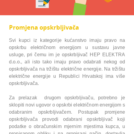
Promjena opskrbljivača
Svi kupci iz kategorije kućanstvo imaju pravo na
opskrbu električnom energijom u sustavu javne
usluge, pri čemu im je opskrbljivač HEP ELEKTRA
d.o.o., ali isto tako imaju pravo odabrati nekog od
opskrbljivača na tržištu električne energije. Na tržištu
električne energije u Republici Hrvatskoj ima više
opskrbljivača.
Za prelazak drugom opskrbljivaču, potrebno je
sklopiti novi ugovor o opskrbi električnom energijom s
odabranim opskrbljivačem. Postupak promjene
opskrbljivača provodi odabrani opskrbljivač koji
podatke o obračunskim mjernim mjestima kupca, u
propisanom obliku i na propisani način, dostavlja