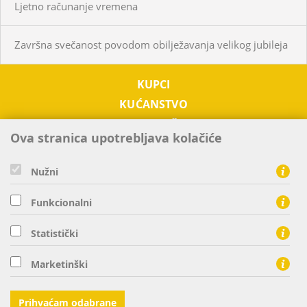
Ljetno računanje vremena
Završna svečanost povodom obilježavanja velikog jubileja
KUPCI
KUĆANSTVO
PODUZETNIŠTVO
Ova stranica upotrebljava kolačiće
OTKUP
O NAMA
Nužni
TRŽIŠTE EL. ENERGIJE
Funkcionalni
KONTAKTI
Statistički
HEP ELEKTRA d.o.o. - član HEP grupe, Ulica grada Vukovara 37
Marketinški
10000 Zagreb
tel: 0800 300 303, fax: 01 63 21 440
Prihvaćam odabrane