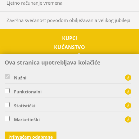
Ljetno računanje vremena
Završna svečanost povodom obilježavanja velikog jubileja
KUPCI
KUĆANSTVO
PODUZETNIŠTVO
Ova stranica upotrebljava kolačiće
OTKUP
O NAMA
Nužni
TRŽIŠTE EL. ENERGIJE
Funkcionalni
KONTAKTI
Statistički
HEP ELEKTRA d.o.o. - član HEP grupe, Ulica grada Vukovara 37
Marketinški
10000 Zagreb
tel: 0800 300 303, fax: 01 63 21 440
Prihvaćam odabrane