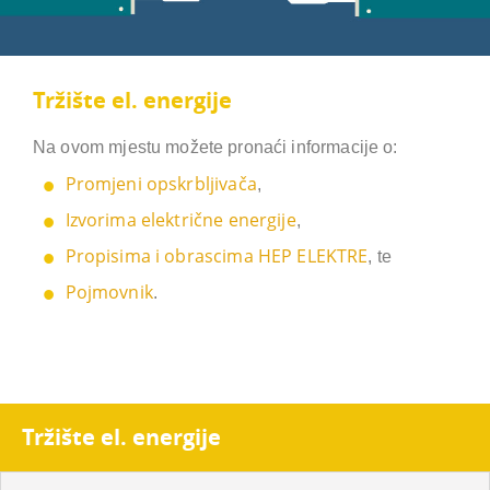
Tržište el. energije
Na ovom mjestu možete pronaći informacije o:
Promjeni opskrbljivača
,
Izvorima električne energije
,
Propisima i obrascima HEP ELEKTRE
, te
Pojmovnik
.
Tržište el. energije