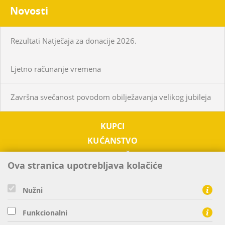
Novosti
Rezultati Natječaja za donacije 2026.
Ljetno računanje vremena
Završna svečanost povodom obilježavanja velikog jubileja
KUPCI
KUĆANSTVO
PODUZETNIŠTVO
Ova stranica upotrebljava kolačiće
OTKUP
O NAMA
Nužni
TRŽIŠTE EL. ENERGIJE
Funkcionalni
KONTAKTI