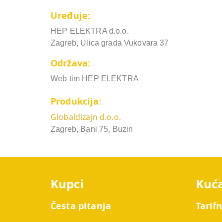
Uređuje:
HEP ELEKTRA d.o.o.
Zagreb, Ulica grada Vukovara 37
Održava:
Web tim HEP ELEKTRA
Produkcija:
Globaldizajn d.o.o.
Zagreb, Bani 75, Buzin
Kupci
Kuć
Česta pitanja
Tarif