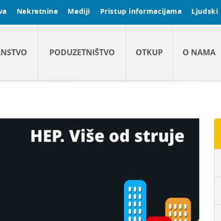
va
Nekretnine
Mediji
Pristup informacijama
Ljudski 
ANSTVO
PODUZETNIŠTVO
OTKUP
O NAMA