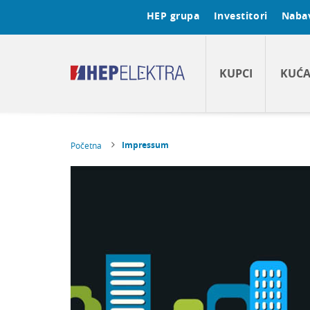
HEP grupa
Investitori
Naba
KUPCI
KUĆ
Impressum
Početna