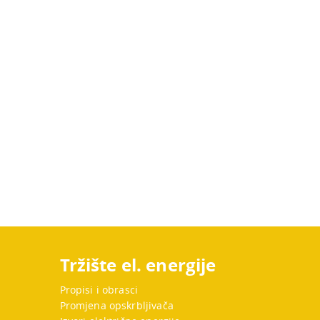
Tržište el. energije
Propisi i obrasci
Promjena opskrbljivača