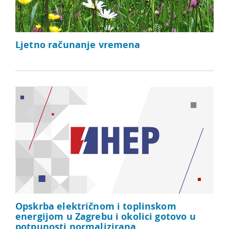
Ljetno računanje vremena
Opskrba električnom i toplinskom
energijom u Zagrebu i okolici gotovo u
potpunosti normalizirana