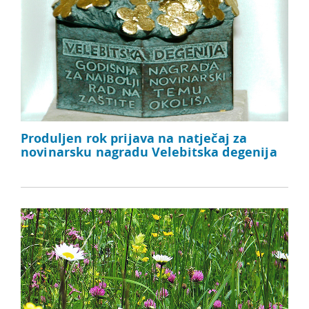
Produljen rok prijava na natječaj za
novinarsku nagradu Velebitska degenija