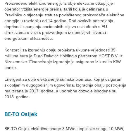
Proizvedenu električnu energiju iz obje elektrane otkupljuje
operator tržišta energije prema tarifi koja je definirana u
Pravilniku o stjecanju statusa povlaštenog proizvođača električne
energije u razdoblju od 14 godina. Rad ovakvih postrojenja
doprinosi ispunjenju nacionalnih ciljeva usklađenih s EU
direktivama u vezi s proizvodnjom iz obnovljivih izvora i
energetskom efikasnošću.
Konzorcij za izgradnju obaju projekata ukupne vrijednosti 35
milijuna eura je Đuro Đaković Holding s partnerom HOST B.V. iz
Nizozemske. Financiranje izgradnje je osigurano iz kredita KfW
banke.
Energent za obje elektrane je šumska biomasa, koji je osiguran
sklopljenim dugogodišnjim ugovorima. Izgradnja obaju postrojenja
realizirana je 2017. godine,.a uporabne dozvole ishođene su
2018. godine.
BE-TO Osijek
BE-TO Osijek električne snage 3 MWe i toplinske snage 10 MWt,