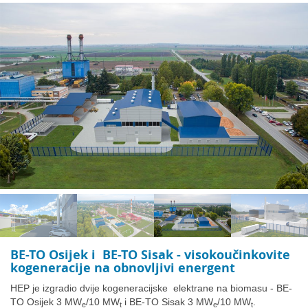
BE-TO Osijek i BE-TO Sisak - visokoučinkovite
kogeneracije na obnovljivi energent
HEP je izgradio dvije kogeneracijske elektrane na biomasu - BE-
TO Osijek 3 MW
/10 MW
i BE-TO Sisak 3 MW
/10 MW
.
e
t
e
t