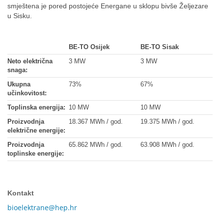
smještena je pored postojeće Energane u sklopu bivše Željezare
u Sisku.
BE-TO Osijek
BE-TO Sisak
Neto električna
3 MW
3 MW
snaga:
Ukupna
73%
67%
učinkovitost:
Toplinska energija:
10 MW
10 MW
Proizvodnja
18.367 MWh / god.
19.375 MWh / god.
električne energije:
Proizvodnja
65.862 MWh / god.
63.908 MWh / god.
toplinske energije:
Kontakt
bioelektrane@hep.hr