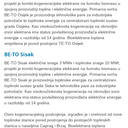
projekt je kombi-kogeneracijske elektrane na šumsku biomasu u
spojnoj proizvodnji topline i električne energije. Primarna svrha
BE-TO Osijek je proizvodnja tehnološke pare za industrijske
potrošače te toplinske energije za centralizirani toplinski sustav
grada Osijeka. Kao visokoučinkovita kogeneracija na obnovljivi
izvor elektrana ima status povlaštenog proizvođača električne
energije u razdoblju od 14 godina. Bioelektrana toplana
smještena je pored postojeće TE-TO Osijek.
BE-TO Sisak
BE-TO Sisak električne snage 3 MWe i toplinske snage 10 MWt,
projekt je kombi-kogeneracijske elektrane na šumsku biomasu u
spojnoj proizvodnji topline i električne energije. Primarna svrha
BE-TO Sisak je proizvodnja toplinske energije za centralizirani
toplinski sustav grada Siska te tehnološke pare za industrijske
potrošače. Kao visokoučinkovita kogeneracija na obnovljivi izvor
elektrana ima status povlaštenog proizvođača električne energije
u razdoblju od 14 godina.
Osim kogeneracijskog postrojenja, izgrađen je i vrelovod od nove
toplinske stanice pored postrojenja do postojećih toplinskih
stanica u naseljima Caprag i Brzaj. Bioelektrana toplana