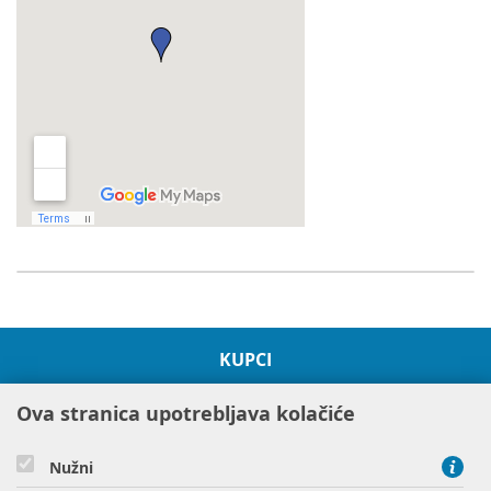
KUPCI
O HEP GRUPI
Ova stranica upotrebljava kolačiće
PROJEKTI
ODRŽIVOST I OKOLIŠ
Nužni
DRUŠTVENA ODGOVORNOST