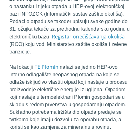
o nastanku i tijeku otpada u HEP-ovoj elektroničkoj
bazi INFOZOK (Informatički sustav zaštite okoliša).
Podaci o otpadu se također upisuju svake godine do
31. ožujka tekuće za prethodnu kalendarsku godinu u
Registar onečišćavanja okoliša
elektroničku bazu
(ROO) koju vodi Ministarstvo zaštite okoliša i zelene
tranzicije.
TE Plomin
Na lokaciji
nalazi se jedino HEP-ovo
interno odlagalište neopasnog otpada na koje se
odlaže isključivo vlastiti otpad koji nastaje u procesu
proizvodnje električne energije iz ugljena. Otpadom
koji nastaje u termoelektrani Plomin gospodari se u
skladu s redom prvenstva u gospodarenju otpadom.
Sukladno potrebama tržišta dio otpada predaje se
tvrtkama koje imaju dozvolu za oporabu otpada, a
koristi se kao zamjena za mineralnu sirovinu.