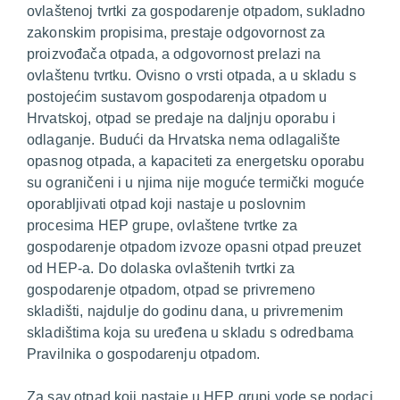
ovlaštenoj tvrtki za gospodarenje otpadom, sukladno
zakonskim propisima, prestaje odgovornost za
proizvođača otpada, a odgovornost prelazi na
ovlaštenu tvrtku. Ovisno o vrsti otpada, a u skladu s
postojećim sustavom gospodarenja otpadom u
Hrvatskoj, otpad se predaje na daljnju oporabu i
odlaganje. Budući da Hrvatska nema odlagalište
opasnog otpada, a kapaciteti za energetsku oporabu
su ograničeni i u njima nije moguće termički moguće
oporabljivati otpad koji nastaje u poslovnim
procesima HEP grupe, ovlaštene tvrtke za
gospodarenje otpadom izvoze opasni otpad preuzet
od HEP-a. Do dolaska ovlaštenih tvrtki za
gospodarenje otpadom, otpad se privremeno
skladišti, najdulje do godinu dana, u privremenim
skladištima koja su uređena u skladu s odredbama
Pravilnika o gospodarenju otpadom.
Za sav otpad koji nastaje u HEP grupi vode se podaci