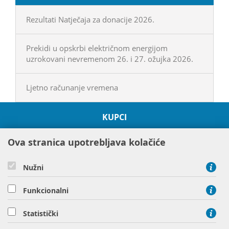
Rezultati Natječaja za donacije 2026.
Prekidi u opskrbi električnom energijom
uzrokovani nevremenom 26. i 27. ožujka 2026.
Ljetno računanje vremena
KUPCI
O HEP GRUPI
Ova stranica upotrebljava kolačiće
PROJEKTI
ODRŽIVOST I OKOLIŠ
Nužni
DRUŠTVENA ODGOVORNOST
DRUŠTVA HEP GRUPE
Funkcionalni
Statistički