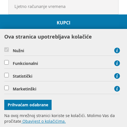
Ljetno računanje vremena
KUPCI
O HEP GRUPI
Ova stranica upotrebljava kolačiće
PROJEKTI
ODRŽIVOST I OKOLIŠ
Nužni
DRUŠTVENA ODGOVORNOST
DRUŠTVA HEP GRUPE
Funkcionalni
Statistički
Hrvatska elektroprivreda d.d. Ulica grada Vukovara 37 10000
Marketinški
Zagreb
tel: 01 63 22 111, tel: 01 61 70 430
Prihvaćam odabrane
Na ovoj mrežnoj stranici koriste se kolačići. Molimo Vas da
pročitate
Obavijest o kolačićima.
© Copyright 2016 HEP d.d.