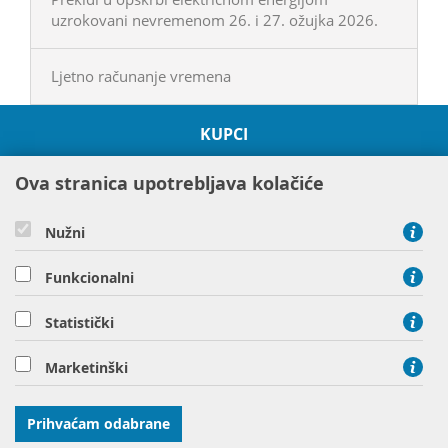
uzrokovani nevremenom 26. i 27. ožujka 2026.
Ljetno računanje vremena
KUPCI
O HEP GRUPI
Ova stranica upotrebljava kolačiće
PROJEKTI
ODRŽIVOST I OKOLIŠ
Nužni
DRUŠTVENA ODGOVORNOST
DRUŠTVA HEP GRUPE
Funkcionalni
Statistički
Hrvatska elektroprivreda d.d. Ulica grada Vukovara 37 10000
Marketinški
Zagreb
tel: 01 63 22 111, tel: 01 61 70 430
Prihvaćam odabrane