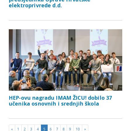
elektroprivrede d.d.
HEP-ovu nagradu IMAM ŽICU! dobilo 37
učenika osnovnih i srednjih škola
«
1
2
3
4
5
6
7
8
9
10
»