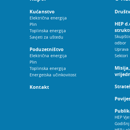
Kućanstvo
Društv
Električna energija
HEP d.
Plin
strukt
Toplinska energija
Skupšti
Savjeti za uštedu
odbor
Poduzetništvo
Uprava
Električna energija
Sektori
Plin
Misija,
Toplinska energija
vrijed
Energetska učinkovitost
Strateš
Kontakt
Povije
Publik
HEP Vje
Godišnj
HEP i ok