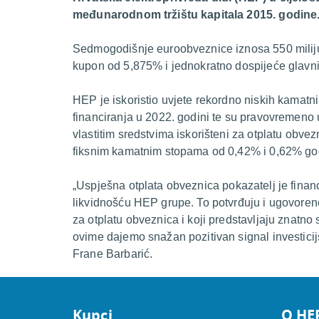
međunarodnom tržištu kapitala 2015. godine
Sedmogodišnje euroobveznice iznosa 550 miliju
kupon od 5,875% i jednokratno dospijeće glavnic
HEP je iskoristio uvjete rekordno niskih kamatni
financiranja u 2022. godini te su pravovremeno 
vlastitim sredstvima iskorišteni za otplatu obvezn
fiksnim kamatnim stopama od 0,42% i 0,62% go
„
Uspješna otplata obveznica pokazatelj je finan
likvidnošću HEP grupe. To potvrđuju i ugovorene
za otplatu obveznica i koji predstavljaju znatn
ovime dajemo snažan pozitivan signal investicij
Frane Barbarić.
Kupci
O HE