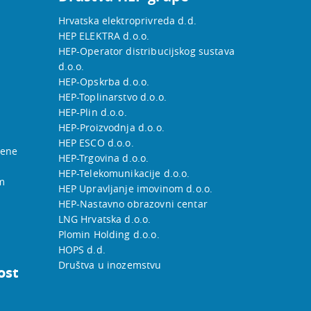
Hrvatska elektroprivreda d.d.
HEP ELEKTRA d.o.o.
HEP-Operator distribucijskog sustava
d.o.o.
HEP-Opskrba d.o.o.
HEP-Toplinarstvo d.o.o.
HEP-Plin d.o.o.
HEP-Proizvodnja d.o.o.
HEP ESCO d.o.o.
jene
HEP-Trgovina d.o.o.
HEP-Telekomunikacije d.o.o.
m
HEP Upravljanje imovinom d.o.o.
HEP-Nastavno obrazovni centar
LNG Hrvatska d.o.o.
Plomin Holding d.o.o.
HOPS d.d.
Društva u inozemstvu
ost