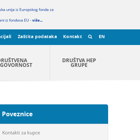
pska unija iz Europskog fonda za
ani iz fondova EU -
više...
cijali
Zaštita podataka
Kontakt
EN
DRUŠTVENA
DRUŠTVA HEP
GOVORNOST
GRUPE
Poveznice
Kontakti za kupce