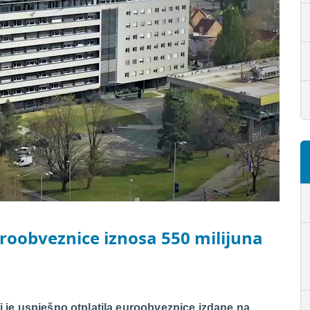
uroobveznice iznosa 550 milijuna
ti je uspješno otplatila euroobveznice izdane na