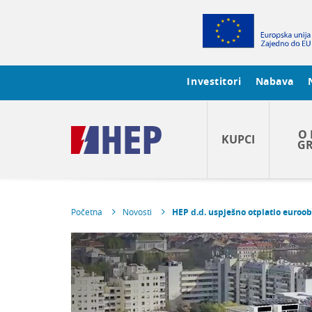
Investitori
Nabava
O 
KUPCI
GR
Početna
Novosti
HEP d.d. uspješno otplatio euroo