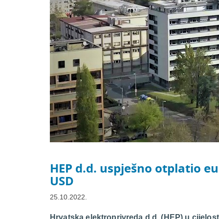
HEP d.d. uspješno otplatio e
USD
25.10.2022.
Hrvatska elektroprivreda d.d. (HEP) u cijelos