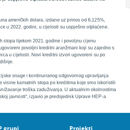
.
na američkih dolara, izdane uz prinos od 6,125%,
e u 2022. godini, u cijelosti su uspješno otplaćene.
h stopa tijekom 2021. godine i povoljnu cijenu
ugovoreni povoljni kreditni aranžmani koji su zajedno s
ica u cijelosti. Novi kreditni izvori ugovoreni su po
dišnje.
cijske snage i kontinuiranog odgovornog upravljanja
 visine kamatnih stopa po kreditima koje smo iskoristili
o snižavanje troška zaduživanja. U aktualnim okolnostima
skoj javnosti
“, izjavio je predsjednik Uprave HEP-a
P grupi
Projekti