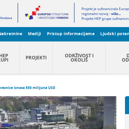
Projekt je sufinancirala Euro
regionalni razvoj -
više...
Projekti HEP grupe sufinancir
Nekretnine
Mediji
Pristup informacijama
Ljudski poten
HEP
ODRŽIVOST I
PROJEKTI
UPI
OKOLIŠ
OD
bveznice iznosa 550 milijuna USD