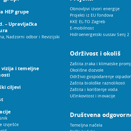
Obnovljivi izvori energije
a HEP grupe
Projekti iz EU fondova
KKE EL-TO Zagreb
d. – Upravljačka
E-mobilnost
ura
Hidroenergetski sustav Senj 2
na, Nadzorni odbor i Revizijski
Održivost i okoliš
Zaštita zraka i klimatske prom
 vizija i temeljne
Okolišne dozvole
nosti
Održivo gospodarenje otpado
Zaštita biološke raznolikosti
ki ciljevi
Zaštita i korištenje voda
Učinkovitost i inovacije
st
acije
Društvena odgovorn
snik
e izvješće
Temeljna načela
oliš