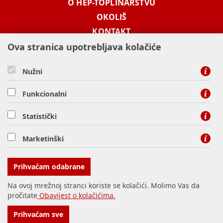
O HEP-TOPLINARSTVU
OKOLIŠ
KONTAKT
Ova stranica upotrebljava kolačiće
KONTAKT
Nužni
Funkcionalni
besplatni info telefon -
0800 1003
Statistički
HEP-TOPLINARSTVO d.o.o., Miševečka 15a, 10000 Zagreb
Marketinški
fax: 01 61 31 966
Prihvaćam odabrane
Na ovoj mrežnoj stranci koriste se kolačići. Molimo Vas da
pročitate
Obavijest o kolačićima.
© Copyright 2016. HEP d.d.
Impressum
Prihvaćam sve
povratak na vrh