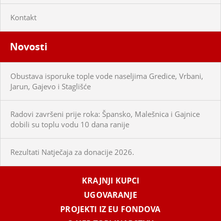
Kontakt
Novosti
Obustava isporuke tople vode naseljima Gredice, Vrbani,
Jarun, Gajevo i Staglišće
Radovi završeni prije roka: Špansko, Malešnica i Gajnice
dobili su toplu vodu 10 dana ranije
Rezultati Natječaja za donacije 2026.
KRAJNJI KUPCI
UGOVARANJE
PROJEKTI IZ EU FONDOVA