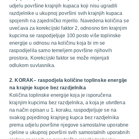
udjelu površine krajnjih kupaca koji nisu ugradili
razdjelnike u ukupnoj površini svih krajnjih kupaca
spojenih na zajedničko mjerilo. Navedena količina se
uvećava za korekcijski faktor 2, odnosno tim krajnjim
kupcima se raspodjeljuje 100 posto više toplinske
energije u odnosu na količinu koja bi im se
raspodijelila samo temeljem površine njihovih
prostora. Korekcijski faktor se može mijenjati
odlukom suvlasnika.
2. KORAK– raspodjela količine toplinske energije
na krajnje kupce bez razdjelnika
Količina toplinske energije koja je isporučena
krajnjim kupcima bez razdjelnika, a koja je utvrđena
na način opisan u 1. koraku, raspodjeljuje se na
svakog pojedinog krajnjeg kupca bez razdjelnika
prema udjelu površine njegove samostalne uporabne
cjeline u ukupnoj površini svih samostalnih uporabnih